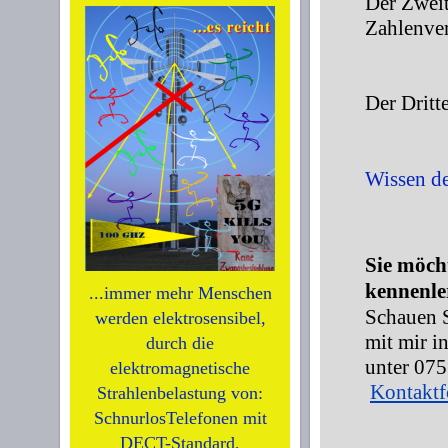
D
er Zweit
Zahlenver
D
er Dritt
.
Wissen de
Sie möch
kennenle
...immer mehr Menschen
Schauen S
werden elektrosensibel,
mit mir i
durch die
unter 075
elektromagnetische
Kontaktf
Strahlenbelastung von:
SchnurlosTelefonen mit
DECT-Standard,