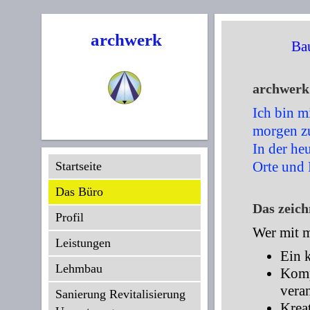
archwerk
Ba
archwerk 
Ich bin
mi
morgen zu
In der he
Orte und 
Startseite
Das Büro
Das zeich
Profil
Wer mit mi
Leistungen
Ein 
Lehmbau
Komp
vera
Sanierung Revitalisierung
Krea