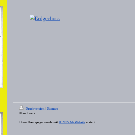
Druckversion
|
Sitemap
© archwerk
Diese Homepage wurde mit
IONOS MyWebsite
erstellt.