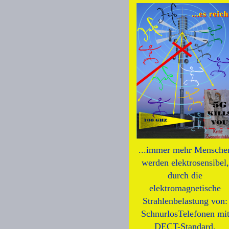
...immer mehr Mensche
werden elektrosensibel,
durch die
elektromagnetische
Strahlenbelastung von:
SchnurlosTelefonen mi
DECT-Standard,