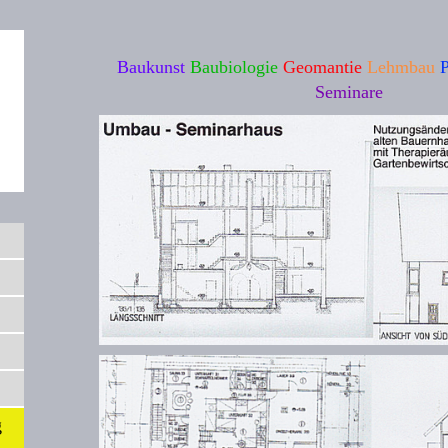
Baukunst
Baubiologie
Geomantie
Lehmbau
P
Seminare
g