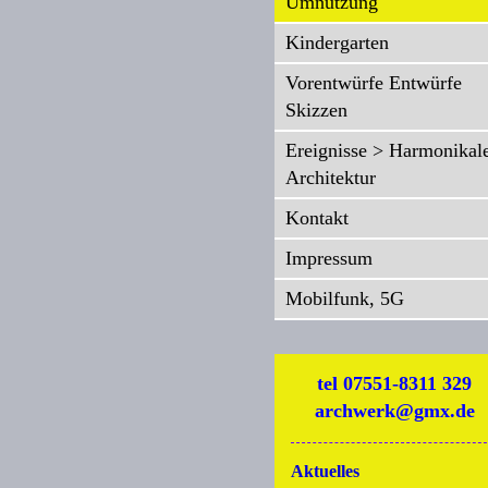
Umnutzung
Kindergarten
Vorentwürfe Entwürfe
Skizzen
Ereignisse > Harmonikal
Architektur
Kontakt
Impressum
Mobilfunk, 5G
tel 07551-8311 329
archwerk@gmx.de
Aktuelles