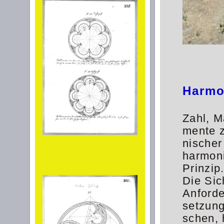
Harmo
Zahl, M
mente z
nischer
harmoni
Prinzip
Die Sic
Anforde
setzung
schen, 