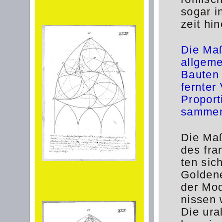
sogar i
zeit hin
Die Maß
allgeme
Bauten 
fernter
Proport
sammen
Die Ma
des fra
ten sic
Goldene
der Mod
nissen 
Die ura