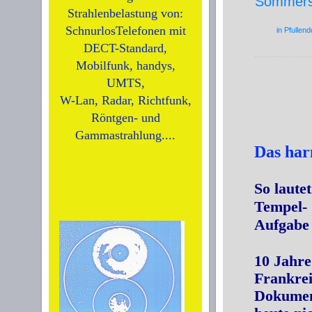
Sommers
Strahlenbelastung von:
SchnurlosTelefonen mit
in Pfulle
DECT-Standard,
Mobilfunk, handys,
UMTS,
W-Lan, Radar, Richtfunk,
Röntgen- und
Gammastrahlung....
Das ha
So laute
Tempel- 
Aufgabe 
10 Jahre
Frankrei
Dokumen