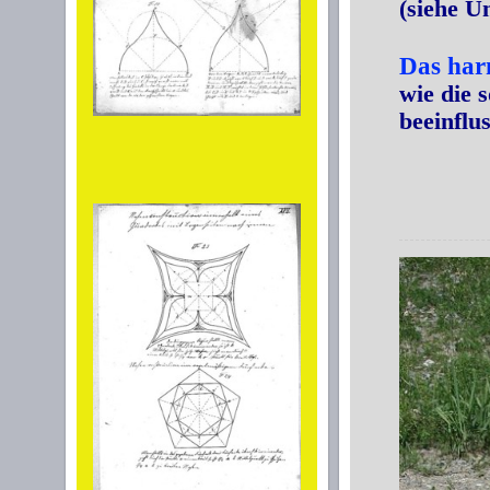
(siehe U
Das ha
wie die 
beeinflu