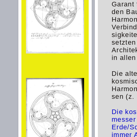
Garant 
den Ba
Harmoni
Verbin
sigkeit
setzten
Archite
in alle
Die alt
kosmisc
Harmoni
sen (z.
Die ko
messer
Erde/S
immer A