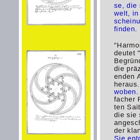
se, die
welt, i
scheinu
finden.
"Harmon
deutet 
Begrün
die pr
enden A
heraus.
woben.
facher 
ten Sai
die sie
angesc
der kla
Sie ent