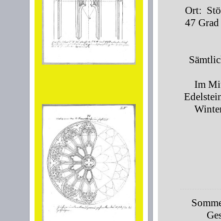
Ort: Stö
47 Grad
Sämtlic
Im Mit
Edelstei
Winter
Sommer
Ges