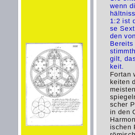
wenn di
hältnis
1:2 ist
se Sext
den vo
Bereits
stimmth
gilt, d
keit.
Fortan
keiten 
meiste
spiegel
scher P
in den 
Harmoni
ischen 
römisch