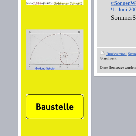
SommerSo
Druckversion
|
Site
© archwerk
Diese Homepage wurde 