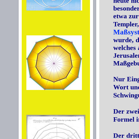
heute ni
besonder
etwa zur
Templer,
Maßsys
wurde, d
welches 
Jerusale
Maßgebu
Nur Eing
Wort und
Schwingu
Der zwei
Formel i
Der drit