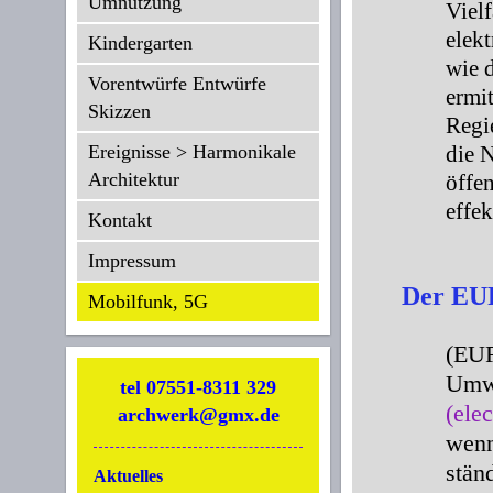
Umnutzung
Vielf
elek
Kindergarten
wie 
Vorentwürfe Entwürfe
ermit
Skizzen
Regi
Ereignisse > Harmonikale
die 
Architektur
öffe
effek
Kontakt
Impressum
Der
EU
Mobilfunk, 5G
(EUR
Umwe
tel 07551-8311 329
(ele
archwerk@gmx.de
wenn
stän
Aktuelles