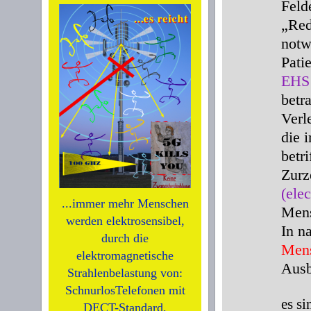
Feld
„Red
notw
Patie
EHS
betr
Verl
die 
betri
Zurz
(ele
...immer mehr Menschen
Mens
werden elektrosensibel,
In n
durch die
Men
elektromagnetische
Ausb
Strahlenbelastung von:
SchnurlosTelefonen mit
es si
DECT-Standard,