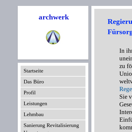
archwerk
Regieru
Fürsorg
In ih
unei
zu f
Startseite
Unio
weltw
Das Büro
Rege
Profil
Sie 
Leistungen
Gese
Inte
Lehmbau
Einf
Sanierung Revitalisierung
komm