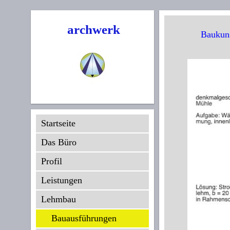
archwerk
Baukun
Startseite
Das Büro
Profil
Leistungen
Lehmbau
Bauausführungen