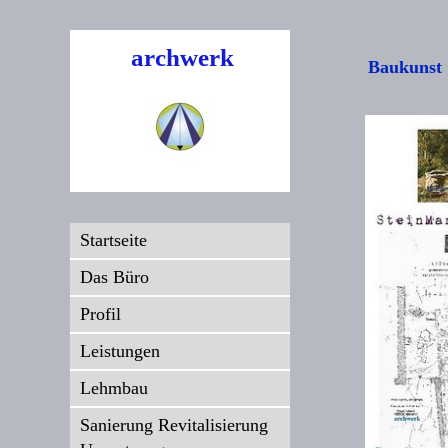
archwerk
Baukunst
Startseite
Das Büro
Profil
Leistungen
Lehmbau
Sanierung Revitalisierung